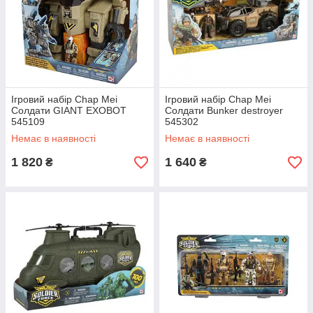
Ігровий набір Chap Mei
Ігровий набір Chap Mei
Солдати GIANT EXOBOT
Солдати Bunker destroyer
545109
545302
Немає в наявності
Немає в наявності
1 820
1 640
₴
₴