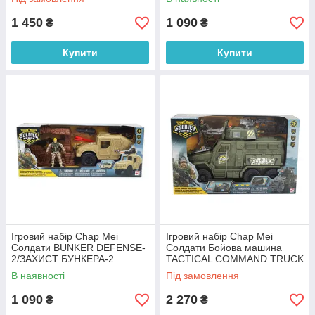
1 450
1 090
₴
₴
Купити
Купити
Ігровий набір Chap Mei
Ігровий набір Chap Mei
Солдати BUNKER DEFENSE-
Солдати Бойова машина
2/ЗАХИСТ БУНКЕРА-2
TACTICAL COMMAND TRUCK
545314
PLAYSET 545121
В наявності
Під замовлення
1 090
2 270
₴
₴