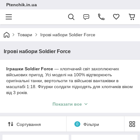
Ptenchik.in.ua
Товари
Ігрові набори Soldier Force
Ігрові набори Soldier Force
Іграшки Soldier Force
— хлопчачий світ захоплюючих
військових пригод. Усі моделі на 100% відтворюють
оригінальні танки, вертольоти та військові вантажівки в
масштабі 1:18. Фігурки солдати підходять для хлопчиків віком
від 3 років.
ІГРАШКИ SOLDIER FORCE ЦЕ:
Показати все
Ігрові набори
Іграшкова військова техніка
Сортування
0
Фільтри
Фігурки солдатиків