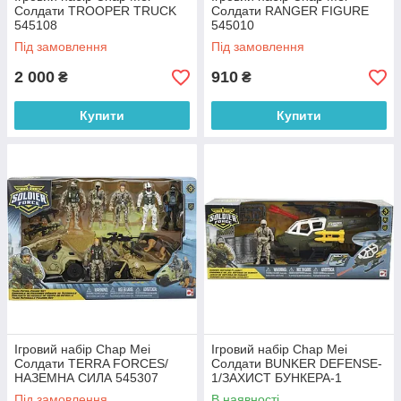
Солдати TROOPER TRUCK
Солдати RANGER FIGURE
545108
545010
Під замовлення
Під замовлення
2 000
910
₴
₴
Купити
Купити
Ігровий набір Chap Mei
Ігровий набір Chap Mei
Солдати TERRA FORCES/
Солдати BUNKER DEFENSE-
НАЗЕМНА СИЛА 545307
1/ЗАХИСТ БУНКЕРА-1
545313
Під замовлення
В наявності