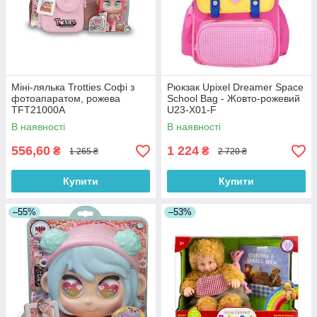
Міні-лялька Trotties Софі з
Рюкзак Upixel Dreamer Space
фотоапаратом, рожева
School Bag - Жовто-рожевий
TFT21000A
U23-X01-F
В наявності
В наявності
556,60
1 224
₴
₴
1 265 ₴
2 720 ₴
Купити
Купити
–55%
–53%