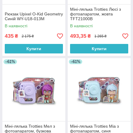
Міні-лялька Trotties Люсі з
Рюкзак Upixel O-Kid Geometry
фотоапаратом, жовта
Синій WY-U18-013M
TFT21000B
В наявності
В наявності
435
493,35
₴
₴
2 175 ₴
1 265 ₴
Купити
Купити
–61%
–61%
Міні-лялька Trotties Мел з
Міні-лялька Trotties Міа з
фотоапаратом, бузкова
фотоапаратом, синя