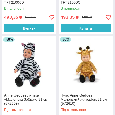
TFT21000D
TFT21000C
В наявності
В наявності
493,35
493,35
₴
₴
1 265 ₴
1 265 ₴
Купити
Купити
–58%
–58%
Anne Geddes лялька
Пупс Anne Geddes
«Маленька Зебра», 31 см
Маленький Жирафик 31 см
(572609)
(572610)
Під замовлення
Під замовлення