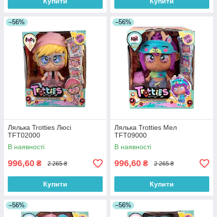
Купити
Купити
–56%
–56%
Лялька Trotties Люсі
Лялька Trotties Мел
TFT02000
TFT09000
В наявності
В наявності
996,60
996,60
₴
₴
2 265 ₴
2 265 ₴
Купити
Купити
–56%
–56%