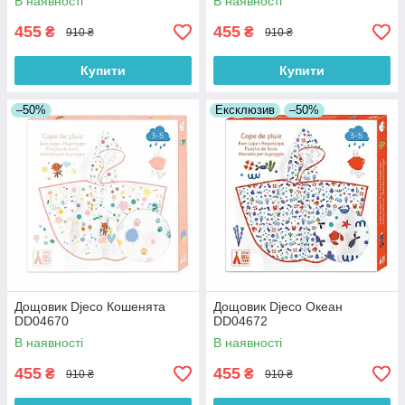
В наявності
В наявності
455
455
₴
₴
910 ₴
910 ₴
Купити
Купити
–50%
Ексклюзив
–50%
Дощовик Djeco Кошенята
Дощовик Djeco Океан
DD04670
DD04672
В наявності
В наявності
455
455
₴
₴
910 ₴
910 ₴