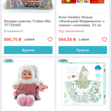
Anne Geddes Лялька
Емоджи-сумочка Trotties Міа
«Маленький Медвежонок» з
TFT28300
сумкою і наліпками, 23 см
(21071AG)
В наявності
Під замовлення
690,75
594,55
₴
₴
1 535 ₴
1 265 ₴
Купити
Купити
–53%
–50%