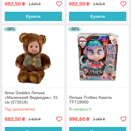
682,50
682,50
₴
₴
1 625 ₴
1 625 ₴
Купити
Купити
–58%
–56%
Anne Geddes Лялька
«Маленький Ведмедик», 31
Лялька Trotties Каміла
см (572618).
TFT18000
Під замовлення
В наявності
682,50
996,60
₴
₴
1 625 ₴
2 265 ₴