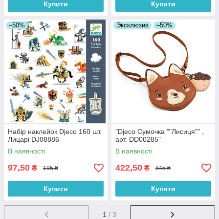
Купити
Купити
–50%
Эксклюзив
–50%
Набір наклейок Djeco 160 шт.
"Djeco Cумочка ""Лисиця"" ,
Лицарі DJ08886
арт. DD00285"
В наявності
В наявності
97,50
422,50
₴
₴
195 ₴
845 ₴
Купити
Купити
1
/ 3