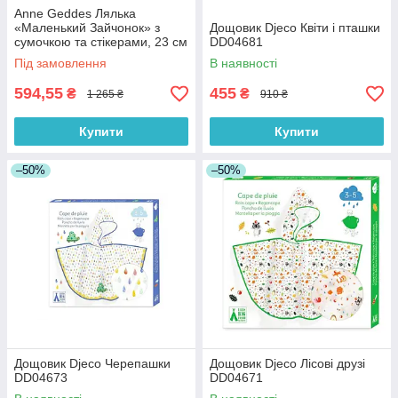
Anne Geddes Лялька
«Маленький Зайчонок» з
Дощовик Djeco Квіти і пташки
сумочкою та стікерами, 23 см
DD04681
(21072)
Під замовлення
В наявності
594,55
455
₴
₴
1 265 ₴
910 ₴
Купити
Купити
–50%
–50%
Дощовик Djeco Черепашки
Дощовик Djeco Лісові друзі
DD04673
DD04671