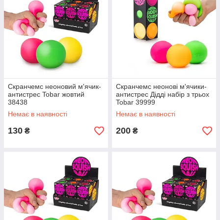
Скранчемс неоновий м'ячик-
Скранчемс неонові м'ячики-
антистрес Tobar жовтий
антистрес Дідді набір з трьох
38438
Tobar 39999
Немає в наявності
Немає в наявності
130
200
₴
₴