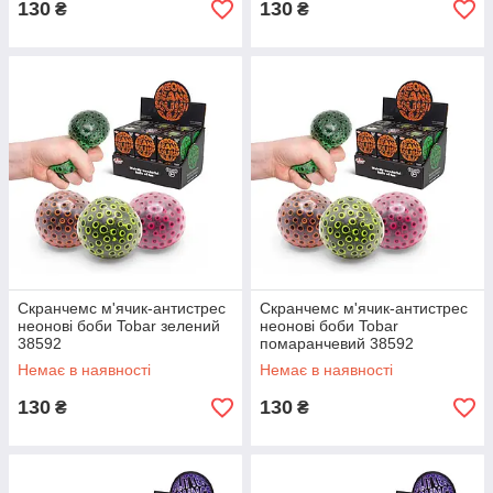
130
130
₴
₴
Скранчемс м'ячик-антистрес
Скранчемс м'ячик-антистрес
неонові боби Tobar зелений
неонові боби Tobar
38592
помаранчевий 38592
Немає в наявності
Немає в наявності
130
130
₴
₴