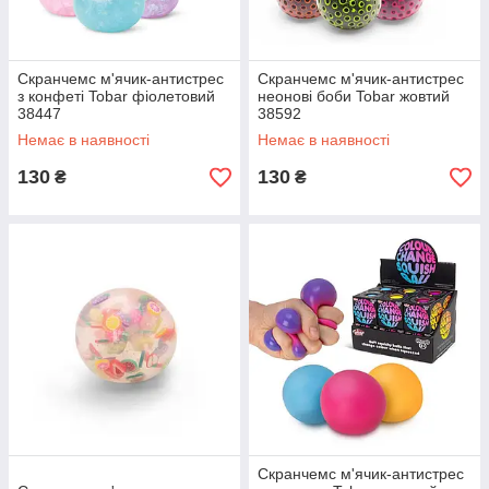
Скранчемс м'ячик-антистрес
Скранчемс м'ячик-антистрес
з конфеті Tobar фіолетовий
неонові боби Tobar жовтий
38447
38592
Немає в наявності
Немає в наявності
130
130
₴
₴
Скранчемс м'ячик-антистрес