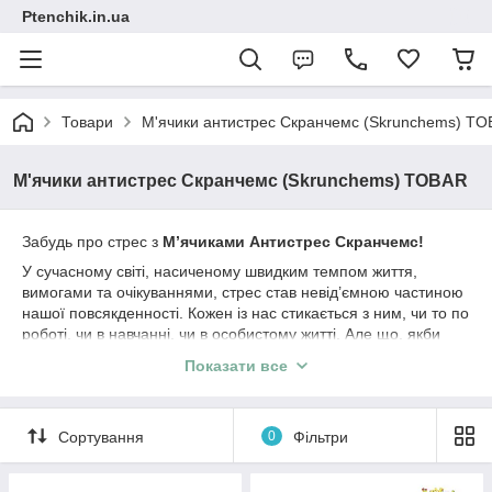
Ptenchik.in.ua
Товари
М'ячики антистрес Скранчемс (Skrunchems) T
М'ячики антистрес Скранчемс (Skrunchems) TOBAR
Забудь про стрес з
М’ячиками Антистрес Скранчемс!
У сучасному світі, насиченому швидким темпом життя,
вимогами та очікуваннями, стрес став невід’ємною частиною
нашої повсякденності. Кожен із нас стикається з ним, чи то по
роботі, чи в навчанні, чи в особистому житті. Але що, якби
існував спосіб впоратися зі стресом, який був би не лише
Показати все
ефективним, а й веселим? Ось де на сцену виходять м’ячики
антистрес!
ІГРАШКИ TOBAR – ЦЕ:
Сортування
0
Фільтри
М’ячики антистрес
М’ЯЧИКИ АНТИСТРЕС