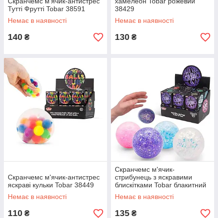
Скранчемс м'ячик-антистрес
хамелеон Tobar рожевий
Тутті Фрутті Tobar 38591
38429
Немає в наявності
Немає в наявності
140
130
₴
₴
Скранчемс м'ячик-
Скранчемс м'ячик-антистрес
стрибунець з яскравими
яскраві кульки Tobar 38449
блискітками Tobar блакитний
38584
Немає в наявності
Немає в наявності
110
135
₴
₴