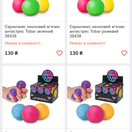
Скранчемс неоновий м'ячик-
Скранчемс неоновий м'ячик-
антистрес Tobar зелений
антистрес Tobar рожевий
38438
38438
Немає в наявності
Немає в наявності
130
130
₴
₴