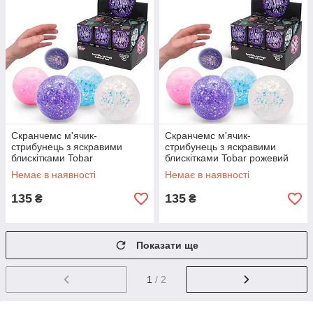
Скранчемс м'ячик-
Скранчемс м'ячик-
стрибунець з яскравими
стрибунець з яскравими
блискітками Tobar
блискітками Tobar рожевий
фіолетовий 38584
38584
Немає в наявності
Немає в наявності
135
135
₴
₴
Показати ще
1
/ 2