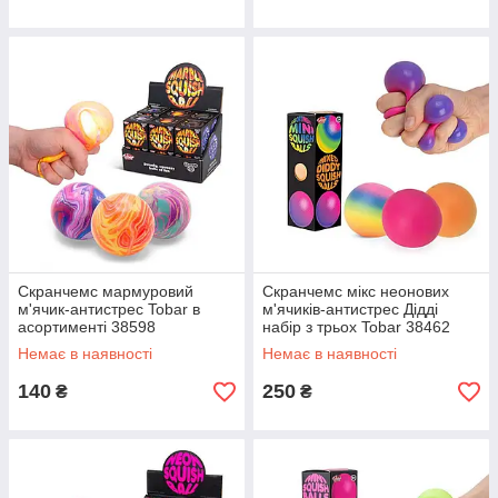
Скранчемс мармуровий
Скранчемс мікс неонових
м'ячик-антистрес Tobar в
м'ячиків-антистрес Дідді
асортименті 38598
набір з трьох Tobar 38462
Немає в наявності
Немає в наявності
140
250
₴
₴