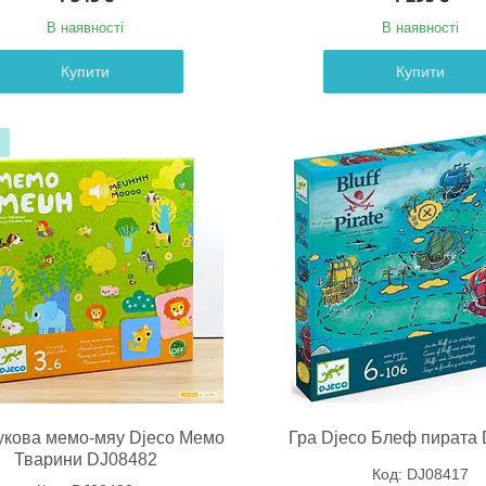
В наявності
В наявності
Купити
Купити
укова мемо-мяу Djeco Мемо
Гра Djeco Блеф пирата
Тварини DJ08482
DJ08417