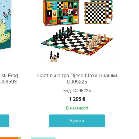
sti Frog
Настільна гра Djeco Шахи і шашки
DJ08593
DJ05225
DJ05225
1 295 ₴
В наявності
Купити