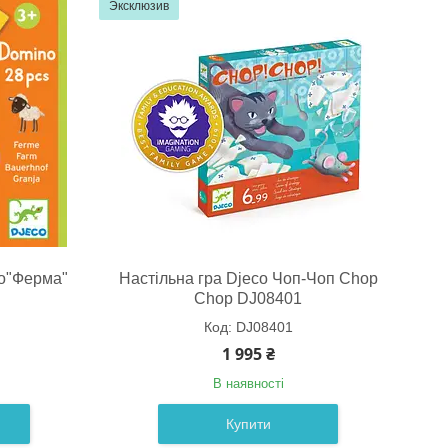
Эксклюзив
о"Ферма"
Настільна гра Djeco Чоп-Чоп Chop
Chop DJ08401
DJ08401
1 995 ₴
В наявності
Купити