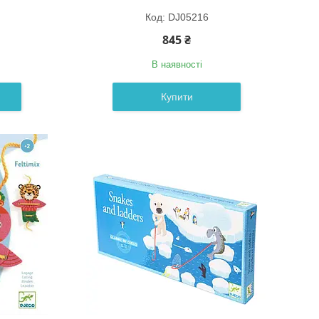
DJ05216
845 ₴
В наявності
Купити