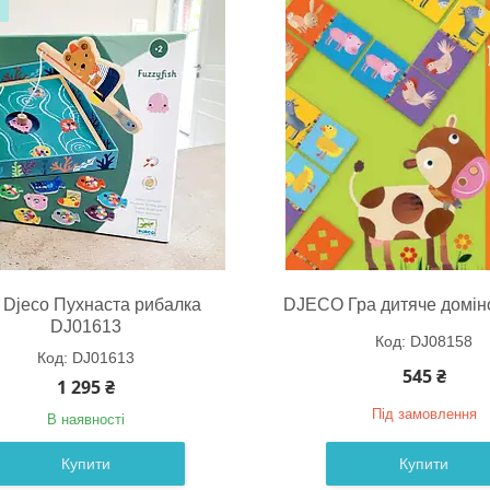
 Djeco Пухнаста рибалка
DJECO Гра дитяче домін
DJ01613
DJ08158
DJ01613
545 ₴
1 295 ₴
Під замовлення
В наявності
Купити
Купити