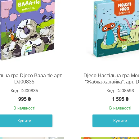
льна гра Djeco Baaa-tle арт.
Djeco Настільна гра Mou
DJ00835
“Жабка-хапайка”, арт. 
DJ00835
DJ08593
995 ₴
1 595 ₴
В наявності
В наявності
Купити
Купити