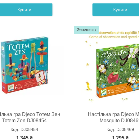
Купити
Купити
Эксклюзив
ільна гра Djeco Тотем Зен
Настільна гра Djeco М
Totem Zen DJ08454
Mosquito DJ0846
DJ08454
DJ08469
1 345 ₴
1 295 ₴