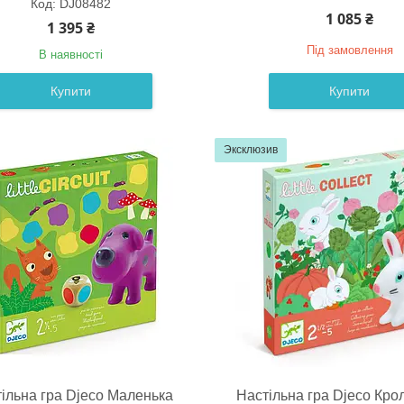
DJ08482
1 085 ₴
1 395 ₴
Під замовлення
В наявності
Купити
Купити
Эксклюзив
ільна гра Djeco Маленька
Настільна гра Djeco Кроли