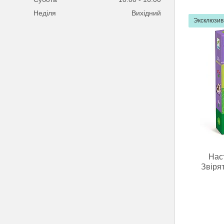
Неділя
Вихідний
Эксклюзив
Наст
Звірят