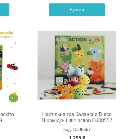
Купити
оскіто
Настільна гра балансир Djeco
9
Пірамідки Little action DJ08557
DJ08557
1 295 ₴