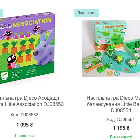
Эксклюзив
ільна гра Djeco Асоціації
Настільна гра Djeco М
а Little Association DJ08553
балансування Little Ba
DJ08554
DJ08553
DJ08554
1 095 ₴
1 195 ₴
В наявності
В наявності