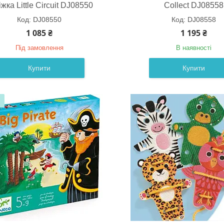
жка Little Circuit DJ08550
Collect DJ08558
DJ08550
DJ08558
1 085 ₴
1 195 ₴
Під замовлення
В наявності
Купити
Купити