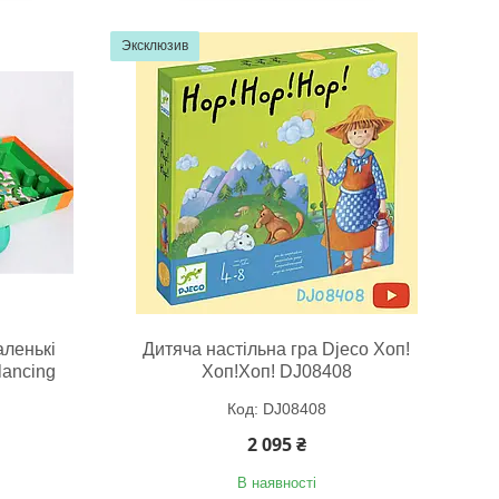
Эксклюзив
аленькі
Дитяча настільна гра Djeco Хоп!
lancing
Хоп!Хоп! DJ08408
DJ08408
2 095 ₴
В наявності