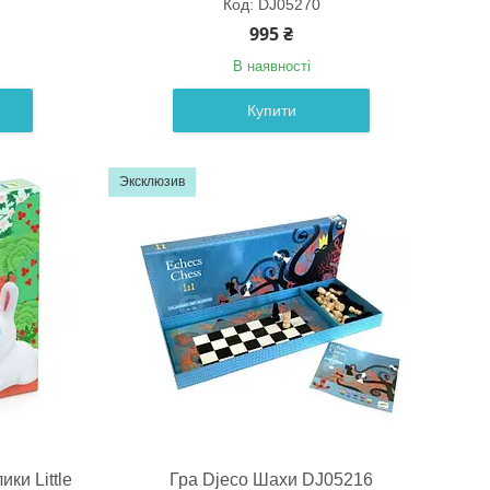
DJ05270
995 ₴
В наявності
Купити
Эксклюзив
ки Little
Гра Djeco Шахи DJ05216