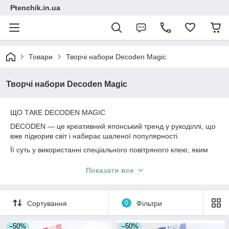
Ptenchik.in.ua
Товари
Творчі набори Decoden Magic
Творчі набори Decoden Magic
ЩО ТАКЕ DECODEN MAGIC
DECODEN — це креативний японський тренд у рукоділлі, що
вже підкорив світ і набирає шаленої популярності.
Її суть у використанні спеціального повітряного клею, яким
прикрашають аксесуари для волосся, чохли для телефонів,
брелоки та інші дрібнички.Завдяки клею створюються яскраві
Показати все
та об’ємні 3D-дизайни, які доповнюють намистинами,
стразами та підвісками.
Це рукоділля поєднує креативність і персоналізацію, дарує
Сортування
0
Фільтри
можливість створити унікальні речі у стилі kawaii 💖
Саме через соціальні мережі ця естетика стрімко
–50%
–50%