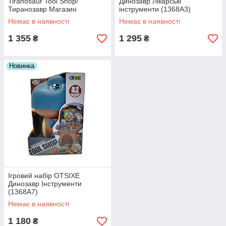
Tiranosaur Tool Shop/
Динозавр Лікарські
Тиранозавр Магазин
інструменти (1368A3)
Інструментів 1368B7
Немає в наявності
Немає в наявності
1 355
1 295
₴
₴
Новинка
Ігровий набір OTSIXE
Динозавр Інструменти
(1368A7)
Немає в наявності
1 180
₴