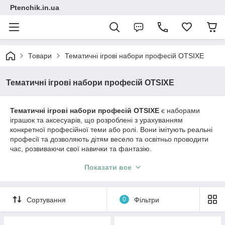
Ptenchik.in.ua
Товари
Тематичні ігрові набори професій OTSIXE
Тематичні ігрові набори професій OTSIXE
Тематичні ігрові набори професій OTSIXE
є наборами
іграшок та аксесуарів, що розроблені з урахуванням
конкретної професійної теми або ролі. Вони імітують реальні
професії та дозволяють дітям весело та освітньо проводити
час, розвиваючи свої навички та фантазію.
ІГРОВІ НАБОРИ ПРОФЕСІЙ OTSIXE – ЦЕ:
Показати все
Іграшка-сюрприз серії Dinosaur
Іграшка-сюрприз серії Tiranosaur
Сортування
0
Фільтри