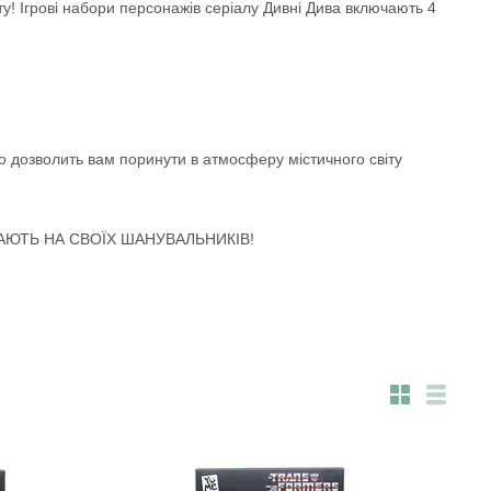
у! Ігрові набори персонажів серіалу Дивні Дива включають 4
що дозволить вам поринути в атмосферу містичного світу
КАЮТЬ НА СВОЇХ ШАНУВАЛЬНИКІВ!