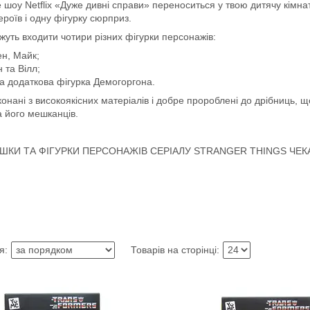
шоу Netflix «Дуже дивні справи» переноситься у твою дитячу кімнат
ероїв і одну фігурку сюрприз.
жуть входити чотири різних фігурки персонажів:
н, Майк;
н та Вілл;
а додаткова фігурка Демогоргона.
конані з високоякісних матеріалів і добре пророблені до дрібниць, 
а його мешканців.
РАШКИ ТА ФІГУРКИ ПЕРСОНАЖІВ СЕРІАЛУ STRANGER THINGS ЧЕ