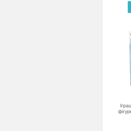
Ігра
фігур