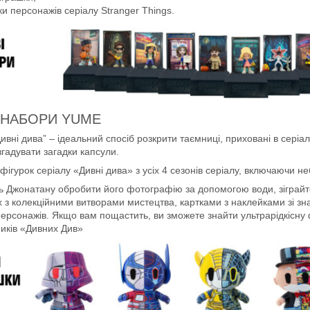
ки персонажів серіалу Stranger Things.
І НАБОРИ YUME
ивні дива” – ідеальний спосіб розкрити таємниці, приховані в серіал
згадувати загадки капсули.
 фігурок серіалу «Дивні дива» з усіх 4 сезонів серіалу, включаючи 
 Джонатану обробити його фотографію за допомогою води, зіграйте в
х з колекційними витворами мистецтва, картками з наклейками зі з
ерсонажів. Якщо вам пощастить, ви зможете знайти ультрарідкісну
иків «Дивних Див»