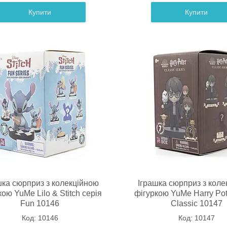
Купити
Купити
шка сюрприз з колекційною
Іграшка сюрприз з коле
кою YuMe Lilo & Stitch серія
фігуркою YuMe Harry Pot
Fun 10146
Classic 10147
10146
10147