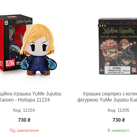
ційна іграшка YuMe Jujutsu
Іграшка сюрприз з коле
Kaisen - Нобара 11224
фігуркою YuMe Jujutsu Ka
11224
11205
730 ₴
730 ₴
Під замовлення
В наявності