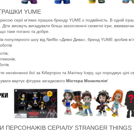
ІГРАШКИ YUME
рисою серії м’яких іграшок бренду YUME є подвійність. В одній ігр
. Діти зможуть вигадувати більш захоплюючі сюжетні ігри, вживаючись
що таке погано та добре.
їв популярного шоу від Netflix «Дивні Дива», бренд YUME зробив м’
оботів:
отів;
тиконів;
ботів.
е нескінченні бої за Кібертрон та Магічну Іскру, що породжує цілі сві
уваги вартує фігурка загадкового
Містера Монополія
!
КИ ПЕРСОНАЖІВ СЕРІАЛУ STRANGER THINGS