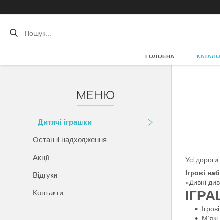
ГОЛОВНА
КАТАЛО
Дитячі іграшки
Останні надходження
Акції
Усі дороги
Ігрові на
Відгуки
«Дивні див
ІГРА
Контакти
Ігров
М’які