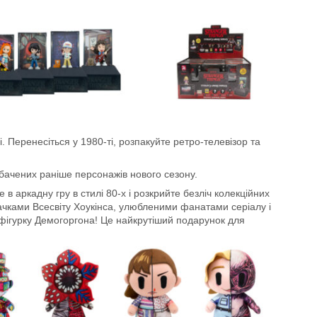
і. Перенесіться у 1980-ті, розпакуйте ретро-телевізор та
небачених раніше персонажів нового сезону.
 аркадну гру в стилі 80-х і розкрийте безліч колекційних
начками Всесвіту Хоукінса, улюбленими фанатами серіалу і
 фігурку Демогоргона! Це найкрутіший подарунок для