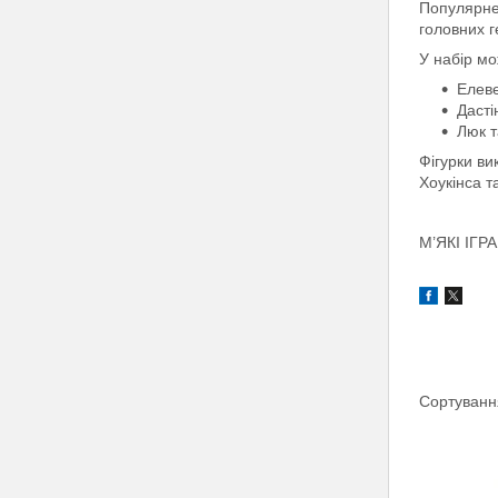
Популярне 
головних г
У набір мо
Елеве
Дасті
Люк т
Фігурки ви
Хоукінса т
М’ЯКІ ІГ