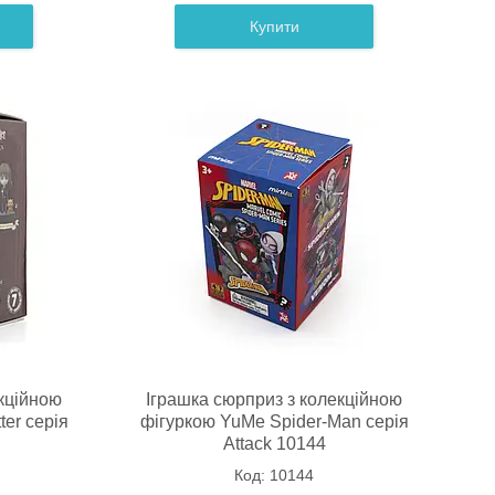
Купити
кційною
Іграшка сюрприз з колекційною
ter серія
фігуркою YuMe Spider-Man серія
Attack 10144
10144