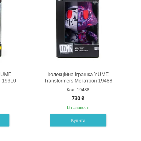
 YUME
Колекційна іграшка YUME
і 19310
Transformers Мегатрон 19488
19488
730 ₴
В наявності
Купити