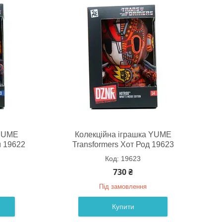
 YUME
Колекційна іграшка YUME
м 19622
Transformers Хот Род 19623
19623
730 ₴
Під замовлення
Купити