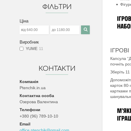
Фігур
ФІЛЬТРИ
Ціна
Виробник
YUME
11
ІГРОВ
Капсула “Д
почніть ро
КОНТАКТИ
Зберіть 11
Допоможіть
карток 80-
Ptenchik.in.ua
картками п
шанувальн
Озерова Валентина
+380 (96) 789-10-10
office.ptenchik@gmail.com