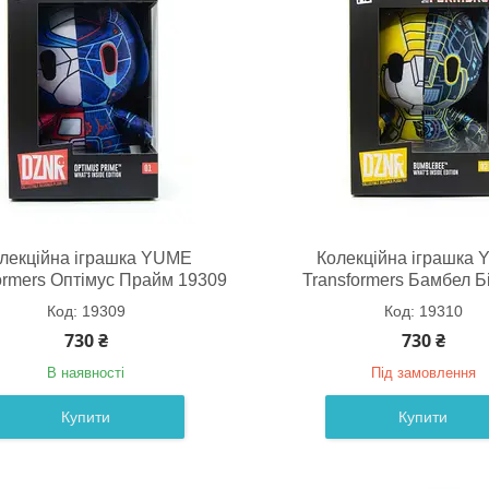
лекційна іграшка YUME
Колекційна іграшка
ormers Оптімус Прайм 19309
Transformers Бамбел Б
19309
19310
730 ₴
730 ₴
В наявності
Під замовлення
Купити
Купити