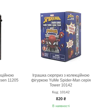
кційною
Іграшка сюрприз з колекційною
isen 11205
фігуркою YuMe Spider-Man серія
Tower 10142
10142
820 ₴
В наявності