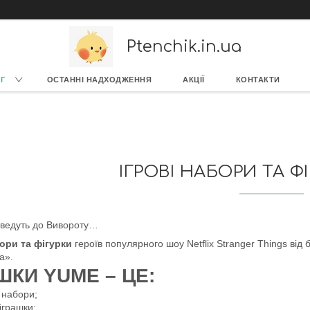
Ptenchik.in.ua
Г
ОСТАННІ НАДХОДЖЕННЯ
АКЦІЇ
КОНТАКТИ
ІГРОВІ НАБОРИ ТА Ф
 ведуть до Вивороту…
бори та фігурки
героїв популярного шоу Netflix Stranger Things від
а».
ШКИ YUME – ЦЕ:
і набори;
 іграшки;