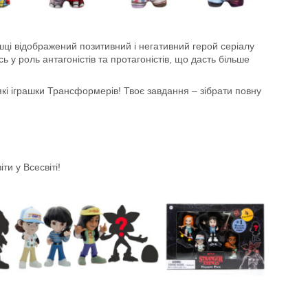
ашці відображений позитивний і негативний герой серіалу
 у роль антагоністів та протагоністів, що дасть більше
які іграшки Трансформерів! Твоє завдання – зібрати повну
ти у Всесвіті!