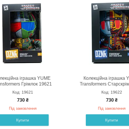
лекційна іграшка YUME
Колекційна іграшка
ansformers Грімлок 19621
Transformers Старскрі
19621
19622
730 ₴
730 ₴
Під замовлення
Під замовлення
Купити
Купити