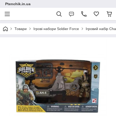
Ptenchik.in.ua
Товари
Ігрові набори Soldier Force
Ігровий набір C