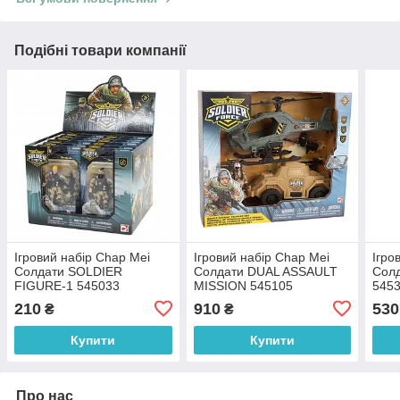
Подібні товари компанії
Ігровий набір Chap Mei
Ігровий набір Chap Mei
Ігро
Солдати SOLDIER
Солдати DUAL ASSAULT
Солд
FIGURE-1 545033
MISSION 545105
545
210
910
530
₴
₴
Купити
Купити
Про нас