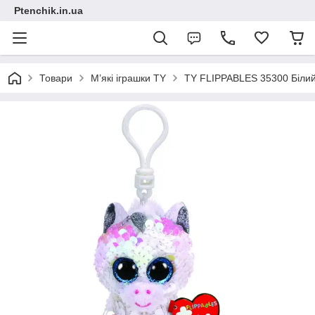
Ptenchik.in.ua
Товари
М’які іграшки TY
TY FLIPPABLES 35300 Білий