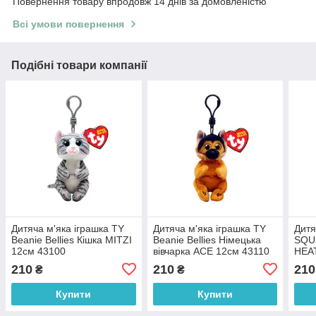
Повернення товару впродовж 14 днів за домовленістю
Всі умови повернення
Подібні товари компанії
Дитяча м'яка іграшка TY
Дитяча м'яка іграшка TY
Дитя
Beanie Bellies Кішка MITZI
Beanie Bellies Німецька
SQU
12см 43100
вівчарка ACE 12см 43110
HEA
210
210
210
₴
₴
Купити
Купити