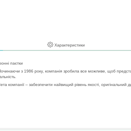
Характеристики
ронні паєтки
Починаючи з 1986 року, компанія зробила все можливе, щоб представ
альність.
 Мета компанії – забезпечити найвищий рівень якості, оригінальний д