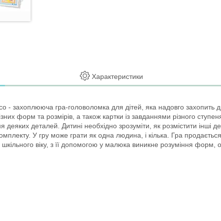
Характеристики
co - захоплююча гра-головоломка для дітей, яка надовго захопить д
зних форм та розмірів, а також картки із завданнями різного ступеня
 деяких деталей. Дитині необхідно зрозуміти, як розмістити інші дет
мплекту. У гру може грати як одна людина, і кілька. Гра продається 
шкільного віку, з її допомогою у малюка виникне розуміння форм, об