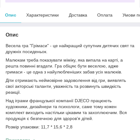
Опис
Характеристики
Доставка
Оплата
Умови п
Опис
Весела гра "Грімаси" - це найкращий супутник дитячих свят та
дружніх посиденьок.
Малюкам треба показувати міміку, яка випала на карті, а
решта повинні вгадати. Гра обіцяє бути веселою, адже
гримаси - це одна з найулюбленіших забав усіх малюків.
Діти отримають неймовірне задоволення від гри, виявлять
свої акторські таланти, уважність та розвинуть швидкість
реакції.
Над іграми французької компанії DJECO працюють
художники, дизайнери та психологи, саме тому кожен
комплект виходить настільки цікавим та захоплюючим. Вся
продукція є безпечною для здоров'я дітей.
Розмір упаковки:
11,7 * 15,6 * 2,8
Приховати