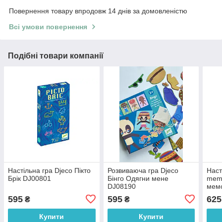
Повернення товару впродовж 14 днів за домовленістю
Всі умови повернення
Подібні товари компанії
Настільна гра Djeco Пікто
Розвиваюча гра Djeco
Наст
Брік DJ00801
Бінго Одягни мене
memo
DJ08190
мем
595
595
625
₴
₴
Купити
Купити