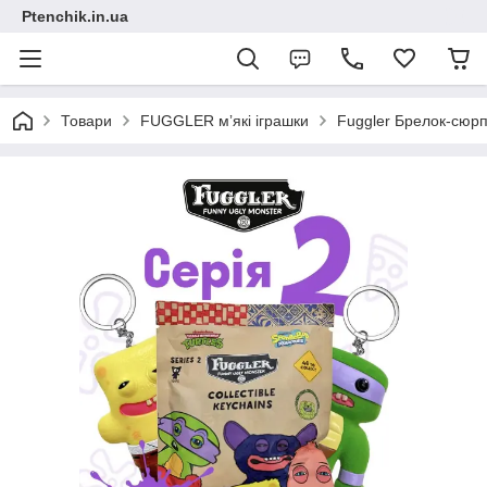
Ptenchik.in.ua
Товари
FUGGLER мʼякі іграшки
Fuggler Брелок-сюрп