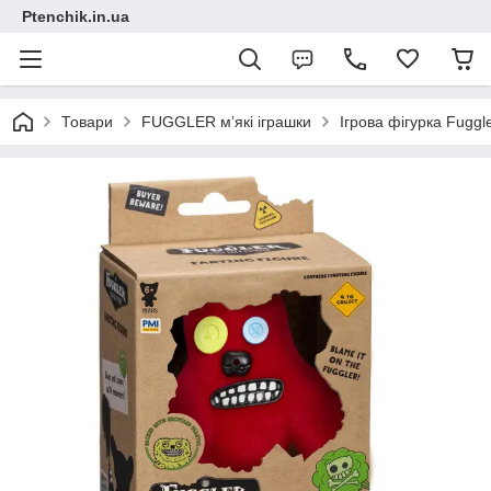
Ptenchik.in.ua
Товари
FUGGLER мʼякі іграшки
Ігрова фігурка Fugg