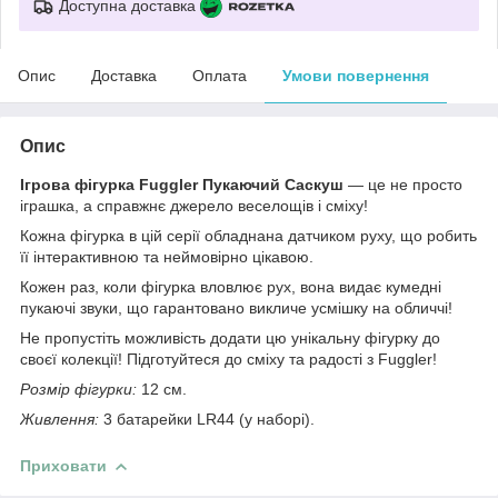
Доступна доставка
Опис
Доставка
Оплата
Умови повернення
Опис
Ігрова фігурка Fuggler Пукаючий Саскуш
— це не просто
іграшка, а справжнє джерело веселощів і сміху!
Кожна фігурка в цій серії обладнана датчиком руху, що робить
її інтерактивною та неймовірно цікавою.
Кожен раз, коли фігурка вловлює рух, вона видає кумедні
пукаючі звуки, що гарантовано викличе усмішку на обличчі!
Не пропустіть можливість додати цю унікальну фігурку до
своєї колекції! Підготуйтеся до сміху та радості з Fuggler!
Розмір фігурки:
12 см.
Живлення:
3 батарейки LR44 (у наборі).
Приховати