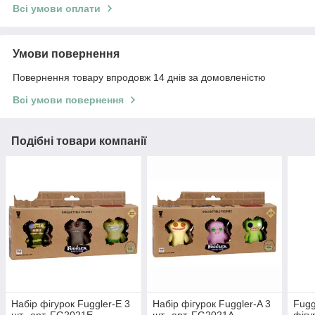
Всі умови оплати
Умови повернення
Повернення товару впродовж 14 днів за домовленістю
Всі умови повернення
Подібні товари компанії
Набір фігурок Fuggler-E 3
Набір фігурок Fuggler-A 3
Fugg
шт., арт. FG2021E
шт., арт. FG2021A
фіг