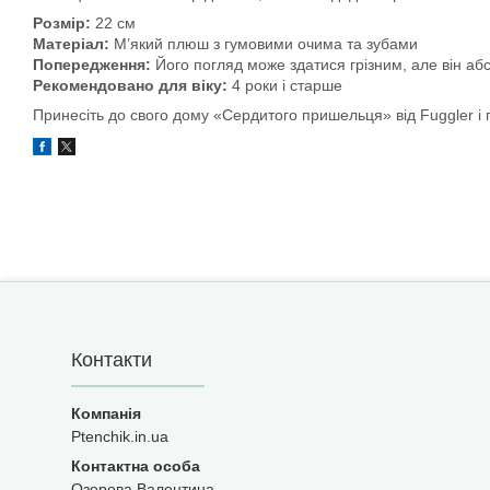
Розмір:
22 см
Матеріал:
М’який плюш з гумовими очима та зубами
Попередження:
Його погляд може здатися грізним, але він аб
Рекомендовано для віку:
4 роки і старше
Принесіть до свого дому «Сердитого пришельця» від Fuggler і 
Контакти
Ptenchik.in.ua
Озерова Валентина