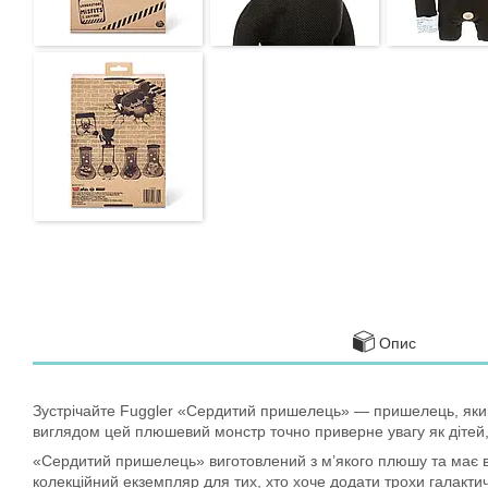
Опис
Зустрічайте Fuggler «Сердитий пришелець» — пришелець, який в
виглядом цей плюшевий монстр точно приверне увагу як дітей, та
«Сердитий пришелець» виготовлений з м’якого плюшу та має ви
колекційний екземпляр для тих, хто хоче додати трохи галактичн