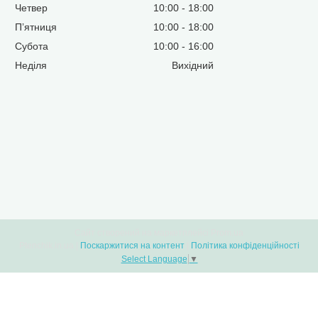
Четвер
10:00
18:00
Пʼятниця
10:00
18:00
Субота
10:00
16:00
Неділя
Вихідний
Сайт створений на маркетплейсі
Prom.ua
Ptenchik.in.ua |
Поскаржитися на контент
|
Політика конфіденційності
Select Language
▼