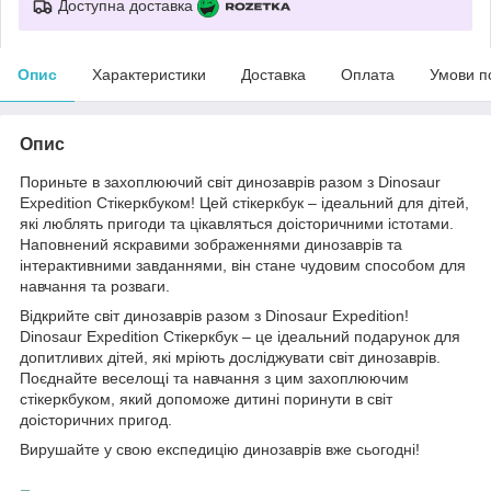
Доступна доставка
Опис
Характеристики
Доставка
Оплата
Умови п
Опис
Пориньте в захоплюючий світ динозаврів разом з Dinosaur
Expedition Стікеркбуком! Цей стікеркбук – ідеальний для дітей,
які люблять пригоди та цікавляться доісторичними істотами.
Наповнений яскравими зображеннями динозаврів та
інтерактивними завданнями, він стане чудовим способом для
навчання та розваги.
Відкрийте світ динозаврів разом з Dinosaur Expedition!
Dinosaur Expedition Стікеркбук – це ідеальний подарунок для
допитливих дітей, які мріють досліджувати світ динозаврів.
Поєднайте веселощі та навчання з цим захоплюючим
стікеркбуком, який допоможе дитині поринути в світ
доісторичних пригод.
Вирушайте у свою експедицію динозаврів вже сьогодні!