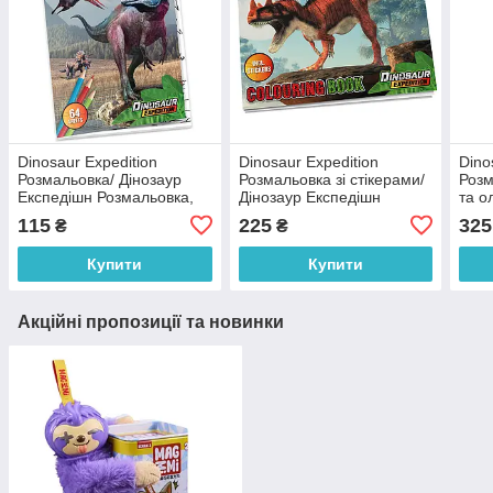
Dinosaur Expedition
Dinosaur Expedition
Dino
Розмальовка/ Дінозаур
Розмальовка зі стікерами/
Розм
Експедішн Розмальовка,
Дінозаур Експедішн
та о
961032
Розмальовка зі стікерами,
Експ
115
225
325
₴
₴
961028
налі
961
Купити
Купити
Акційні пропозиції та новинки