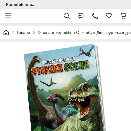
Ptenchik.in.ua
Товари
Dinosaur Expedition Стікербук/ Дінозаур Експеді