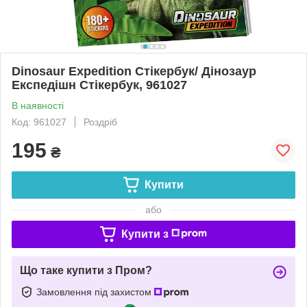
Dinosaur Expedition Стікербук/ Дінозаур
Експедішн Стікербук, 961027
В наявності
Код: 961027
Роздріб
195
₴
Купити
або
Купити з
Що таке купити з Пром?
Замовлення під захистом