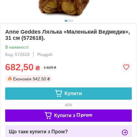
Anne Geddes Лялька «Маленький Ведмедик»,
31 см (572618).
В наявності
Код: 572618
Роздріб
682,50
₴
1 625 ₴
Економія
942.50 ₴
Купити
або
Купити з
Що таке купити з Пром?