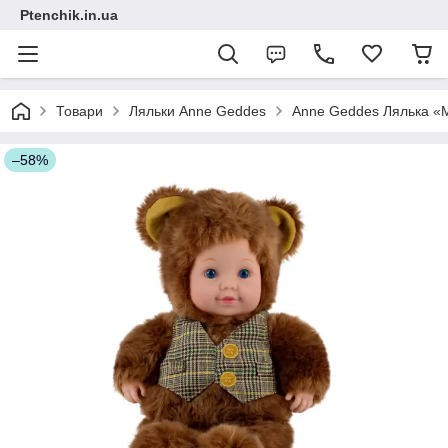
Ptenchik.in.ua
Товари
Ляльки Anne Geddes
Anne Geddes Лялька «М
–58%