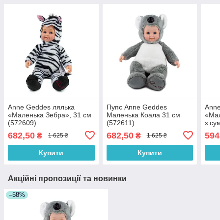
Anne Geddes лялька
Пупс Anne Geddes
Anne
«Маленька Зебра», 31 см
Маленька Коала 31 см
«Ма
(572609)
(572611).
з су
см (
682,50
682,50
594
₴
₴
1 625 ₴
1 625 ₴
Купити
Купити
Акційні пропозиції та новинки
–58%