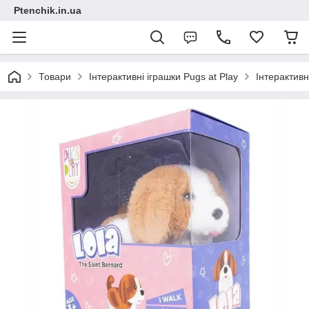
Ptenchik.in.ua
Товари
Інтерактивні іграшки Pugs at Play
Інтерактивн