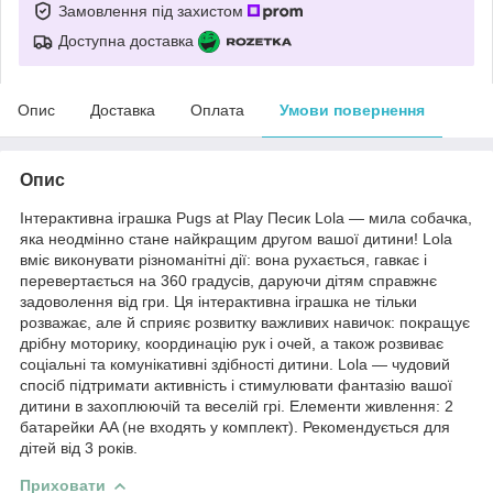
Замовлення під захистом
Доступна доставка
Опис
Доставка
Оплата
Умови повернення
Опис
Інтерактивна іграшка Pugs at Play Песик Lola — мила собачка,
яка неодмінно стане найкращим другом вашої дитини! Lola
вміє виконувати різноманітні дії: вона рухається, гавкає і
перевертається на 360 градусів, даруючи дітям справжнє
задоволення від гри. Ця інтерактивна іграшка не тільки
розважає, але й сприяє розвитку важливих навичок: покращує
дрібну моторику, координацію рук і очей, а також розвиває
соціальні та комунікативні здібності дитини. Lola — чудовий
спосіб підтримати активність і стимулювати фантазію вашої
дитини в захоплюючій та веселій грі. Елементи живлення: 2
батарейки AA (не входять у комплект). Рекомендується для
дітей від 3 років.
Приховати