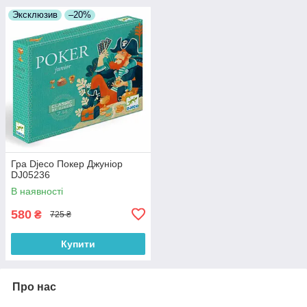
Эксклюзив
–20%
Гра Djeco Покер Джуніор
DJ05236
В наявності
580
₴
725 ₴
Купити
Про нас