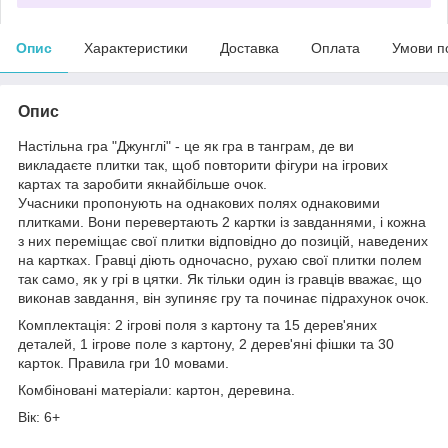
Опис
Характеристики
Доставка
Оплата
Умови п
Опис
Настільна гра "Джунглі" - це як гра в танграм, де ви
викладаєте плитки так, щоб повторити фігури на ігрових
картах та заробити якнайбільше очок.
Учасники пропонують на однакових полях однаковими
плитками. Вони перевертають 2 картки із завданнями, і кожна
з них переміщає свої плитки відповідно до позицій, наведених
на картках. Гравці діють одночасно, рухаю свої плитки полем
так само, як у грі в цятки. Як тільки один із гравців вважає, що
виконав завдання, він зупиняє гру та починає підрахунок очок.
Комплектація: 2 ігрові поля з картону та 15 дерев'яних
деталей, 1 ігрове поле з картону, 2 дерев'яні фішки та 30
карток. Правила гри 10 мовами.
Комбіновані матеріали: картон, деревина.
Вік: 6+