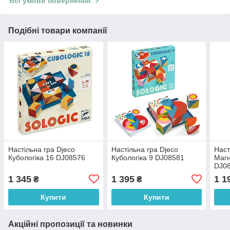
Всі умови повернення
Подібні товари компанії
Настільна гра Djeco
Настільна гра Djeco
Наст
Кубологіка 16 DJ08576
Кубологіка 9 DJ08581
Магн
DJ0
1 345
1 395
1 1
₴
₴
Купити
Купити
Акційні пропозиції та новинки