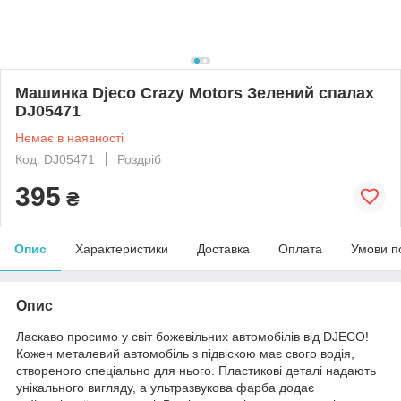
Машинка Djeco Crazy Motors Зелений спалах
DJ05471
Немає в наявності
Код: DJ05471
Роздріб
395
₴
Опис
Характеристики
Доставка
Оплата
Умови п
Опис
Ласкаво просимо у світ божевільних автомобілів від DJECO!
Кожен металевий автомобіль з підвіскою має свого водія,
створеного спеціально для нього. Пластикові деталі надають
унікального вигляду, а ультразвукова фарба додає