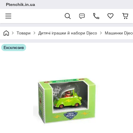
Ptenchik.in.ua
Товари
Дитячі іграшки й набори Djeco
Машинки Djeco
Ексклюзив