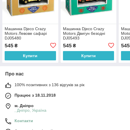
Машинка Djeco Crazy
Машинка Djeco Crazy
Маши
Motors Левове сафарі
Motors Двигун безодні
Moto
DJ05480
DJ05493
DJ0
545
545
545
₴
₴
Купити
Купити
Про нас
100% позитивних з 136 відгуків за рік
Працює з 18.11.2018
м. Дніпро
, Дніпро, Україна
Контакти