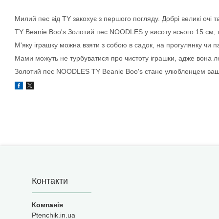
Милий пес від TY закохує з першого погляду. Добрі великі очі 
TY Beanie Boo's Золотий пес NOODLES у висоту всього 15 см, щ
М'яку іграшку можна взяти з собою в садок, на прогулянку чи
Мами можуть не турбуватися про чистоту іграшки, адже вона л
Золотий пес NOODLES TY Beanie Boo's стане улюбленцем ваш
Контакти
Ptenchik.in.ua