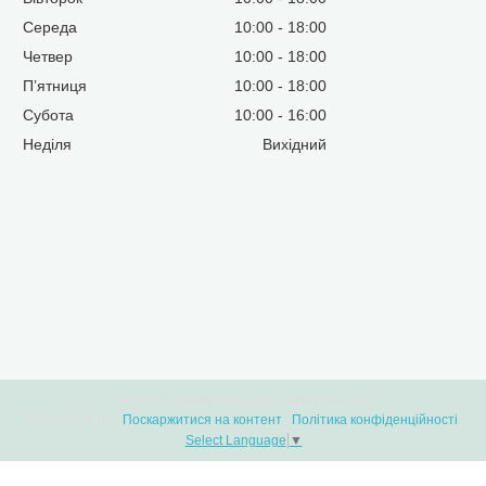
Середа
10:00
18:00
Четвер
10:00
18:00
Пʼятниця
10:00
18:00
Субота
10:00
16:00
Неділя
Вихідний
Сайт створений на маркетплейсі
Prom.ua
Ptenchik.in.ua |
Поскаржитися на контент
|
Політика конфіденційності
Select Language
▼