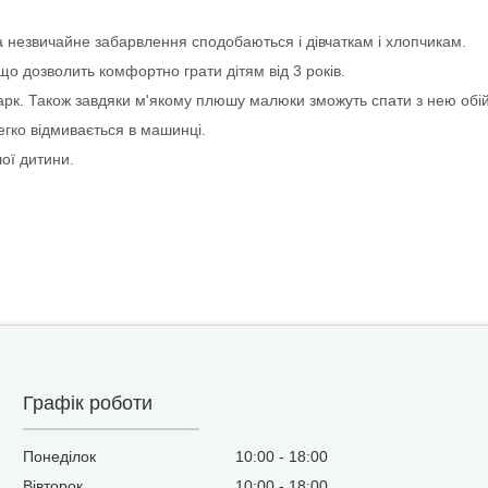
та незвичайне забарвлення сподобаються і дівчаткам і хлопчикам.
о дозволить комфортно грати дітям від 3 років.
 парк. Також завдяки м'якому плюшу малюки зможуть спати з нею обі
егко відмивається в машинці.
ої дитини.
Графік роботи
Понеділок
10:00
18:00
Вівторок
10:00
18:00