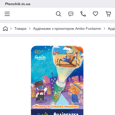
Ptenchik.in.ua
Товари
Аудіоказки з проєктором Ambo Funtamin
Ауд