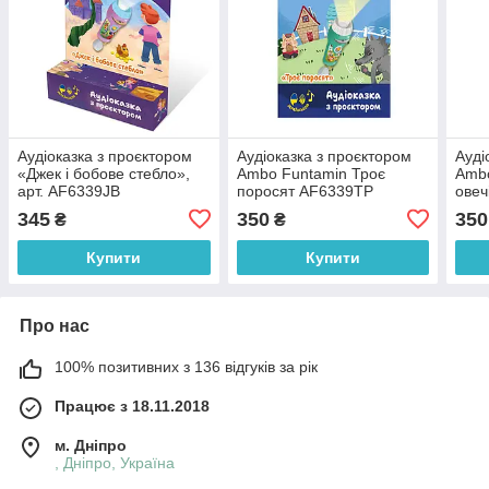
Аудіоказка з проєктором
Аудіоказка з проєктором
Ауді
«Джек і бобове стебло»,
Ambo Funtamin Троє
Ambo
арт. AF6339JB
поросят AF6339TP
овеч
345
350
350
₴
₴
Купити
Купити
Про нас
100% позитивних з 136 відгуків за рік
Працює з 18.11.2018
м. Дніпро
, Дніпро, Україна