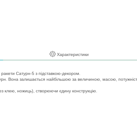
Характеристики
і ракети Сатурн-5 з підставкою-декором.
турн. Вона залишається найбільшою за величиною, масою, потужніс
без клею, ножиць), створюючи єдину конструкцію.