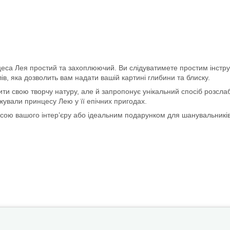
нцеса Лея простий та захоплюючий. Ви слідуватимете простим інстр
в, яка дозволить вам надати вашій картині глибини та блиску.
ити свою творчу натуру, але й запропонує унікальний спосіб розсл
жували принцесу Лею у її епічних пригодах.
асою вашого інтер’єру або ідеальним подарунком для шанувальникі