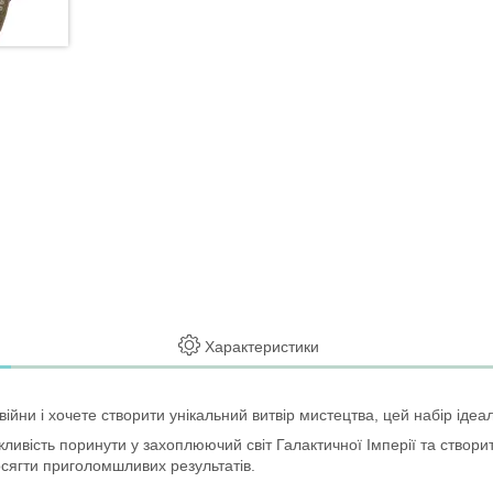
Характеристики
йни і хочете створити унікальний витвір мистецтва, цей набір ідеал
жливість поринути у захоплюючий світ Галактичної Імперії та створ
сягти приголомшливих результатів.