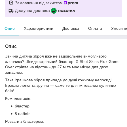
Замовлення під захистом
Доступна доставка
Опис
Характеристики
Доставка
Оплата
Умови п
Опис
Звична дитяча зброя вже не задовольняє вимогливого
хлопчика? Швидкострільний бластер X-Shot Skins Flux Game
Over стріляє на відстань до 27 м та має місце для двох
запасних.
Така іграшкова зброя припаде до душі кожному непосиді.
Іграшка легка та зручна — саме те для імітованих вуличних
боїв!
Комплектація:
бластер;
8 набоїв.
Розваги з бластером: