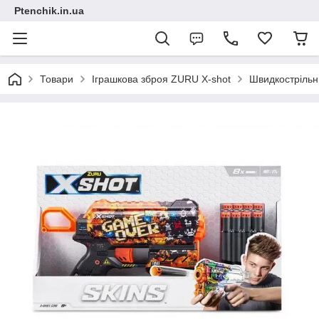
Ptenchik.in.ua
Товари
Іграшкова зброя ZURU X-shot
Швидкострільн