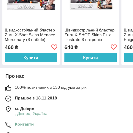
Швидкострільний бластер
Швидкострільний бластер
Швид
Zuru X-Shot Skins Menace
Zuru X-SHOT Skins Flux
Zuru
Mercenary (8 набоїв)
Illustrate 8 патронів
Enig
36515P
36516D
460
640
460
₴
₴
Купити
Купити
Про нас
100% позитивних з 130 відгуків за рік
Працює з 18.11.2018
м. Дніпро
, Дніпро, Україна
Контакти