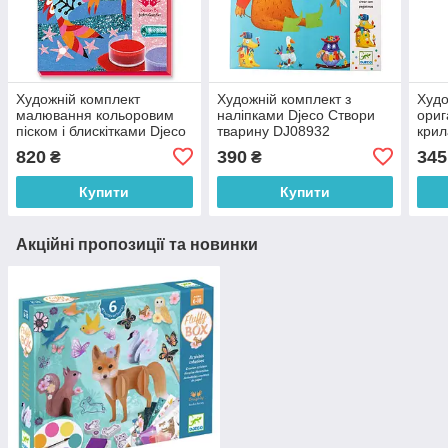
Художній комплект
Художній комплект з
Худо
малювання кольоровим
наліпками Djeco Створи
ориг
піском і блискітками Djeco
тварину DJ08932
крил
Райдужні рибки DJ08661
820
390
345
₴
₴
Купити
Купити
Акційні пропозиції та новинки