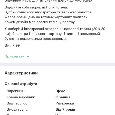
Відмінний набір для зміцнення довіри до мистецтва
Відкрийте собі творчість Поля Гогена.
Зустріч сучасного ілюстратора та великого майстра.
Фарба розміщена на готових картонних палітрах.
Кожен дизайн має власну колірну палітру.
У наборі: 4 ілюстровані акварельні паперові картки (20 х 20
см), 4 палітри із щільного картону, 1 кисть, 1 кольоровий
буклет із покроковими поясненнями.
Вік : 7·99
Приховати
Характеристики
Основні атрибути
Виробник
Djeco
Країна виробник
Франція
Вид творчості
Раскраска
Вікова група
Від 7 років