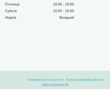
Пʼятниця
10:00
18:00
Субота
10:00
16:00
Неділя
Вихідний
Сайт створений на маркетплейсі
Prom.ua
Ptenchik.in.ua |
Поскаржитися на контент
|
Політика конфіденційності
Select Language
▼