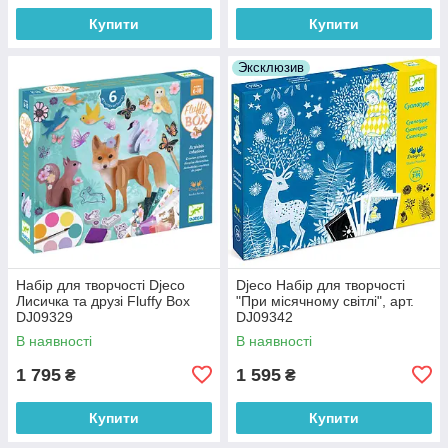
Купити
Купити
Эксклюзив
Набір для творчості Djeco
Djeco Набір для творчості
Лисичка та друзі Fluffy Box
"При місячному світлі", арт.
DJ09329
DJ09342
В наявності
В наявності
1 795
1 595
₴
₴
Купити
Купити