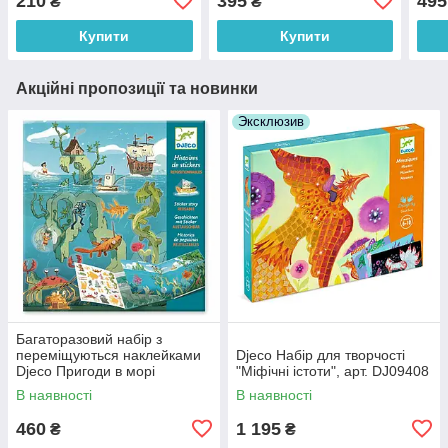
210
395
495
₴
₴
Купити
Купити
Акційні пропозиції та новинки
Эксклюзив
Багаторазовий набір з
переміщуються наклейками
Djeco Набір для творчості
Djeco Пригоди в морі
"Міфічні істоти", арт. DJ09408
DJ08953
В наявності
В наявності
460
1 195
₴
₴