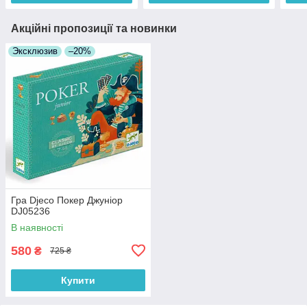
Акційні пропозиції та новинки
Эксклюзив
–20%
Гра Djeco Покер Джуніор
DJ05236
В наявності
580
₴
725 ₴
Купити