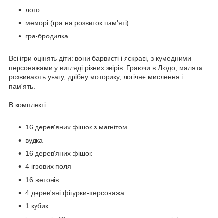
лото
меморі (гра на розвиток пам'яті)
гра-бродилка
Всі ігри оцінять діти: вони барвисті і яскраві, з кумедними
персонажами у вигляді різних звірів. Граючи в Людо, малята
розвивають увагу, дрібну моторику, логічне мислення і
пам'ять.
В комплекті:
16 дерев'яних фішок з магнітом
вудка
16 дерев'яних фішок
4 ігрових поля
16 жетонів
4 дерев'яні фігурки-персонажа
1 кубик