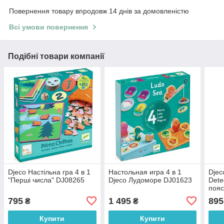
Повернення товару впродовж 14 днів за домовленістю
Всі умови повернення
Подібні товари компанії
Djeco Настільна гра 4 в 1
Настольная игра 4 в 1
Djec
"Перші числа" DJ08265
Djeco Лудоморе DJ01623
Dete
пояс
795
1 495
895
₴
₴
Купити
Купити