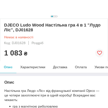
DJECO Ludo Wood Настільна гра 4 в 1 "Лудо
Ліс", DJ01628
Немає в наявності
Код: DJ01628
Роздріб
1 083
₴
Опис
Характеристики
Доставка
Оплата
Умови п
Опис
Настільна гра Людо «Ліс» від французької компанії Djeco —
це чотири захоплюючі ігри в одній коробці! Всередині вас
чекають:
гра з магнітною риболовлею