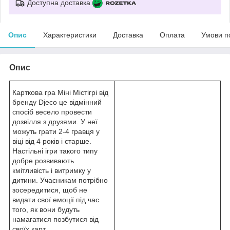
Доступна доставка
Опис
Характеристики
Доставка
Оплата
Умови п
Опис
Карткова гра Міні Містігрі від
бренду Djeco це відмінний
спосіб весело провести
дозвілля з друзями. У неї
можуть грати 2-4 гравця у
віці від 4 років і старше.
Настільні ігри такого типу
добре розвивають
кмітливість і витримку у
дитини. Учасникам потрібно
зосередитися, щоб не
видати свої емоції під час
того, як вони будуть
намагатися позбутися від
своїх карт.