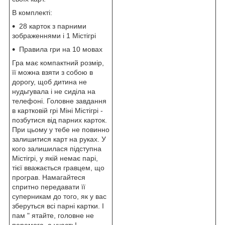
В комплекті:
28 карток з парними
зображеннями і 1 Містігрі
Правила гри на 10 мовах
Гра має компактний розмір,
її можна взяти з собою в
дорогу, щоб дитина не
нудьгувала і не сиділа на
телефоні. Головне завдання
в картковій грі Міні Містігрі -
позбутися від парних карток.
При цьому у тебе не повинно
залишитися карт на руках. У
кого залишилася підступна
Містігрі, у якій немає парі,
тієї вважається гравцем, що
програв. Намагайтеся
спритно передавати її
суперникам до того, як у вас
зберуться всі парні картки. І
пам " ятайте, головне не
перемога, а участь!