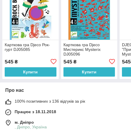
Карткова гра Djeco Рок-
Карткова гра Djeco
DJEC
гурт DJ05085
Мистерикс Mysterix
"При
DJ05096
Myst
545
545
545
₴
₴
Купити
Купити
Про нас
100% позитивних з 136 відгуків за рік
Працює з 18.11.2018
м. Дніпро
, Дніпро, Україна