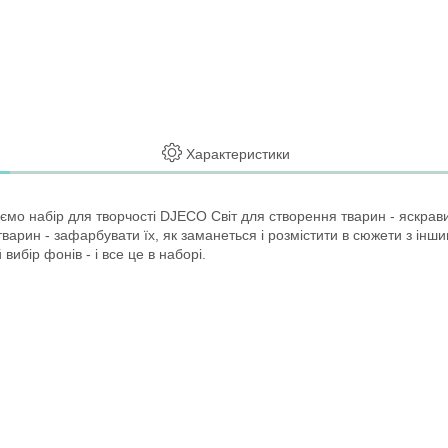
Характеристики
набір для творчості DJECO Світ для створення тварин - яскравий і 
 тварин - зафарбувати їх, як заманеться і розмістити в сюжети з ін
ибір фонів - і все це в наборі.