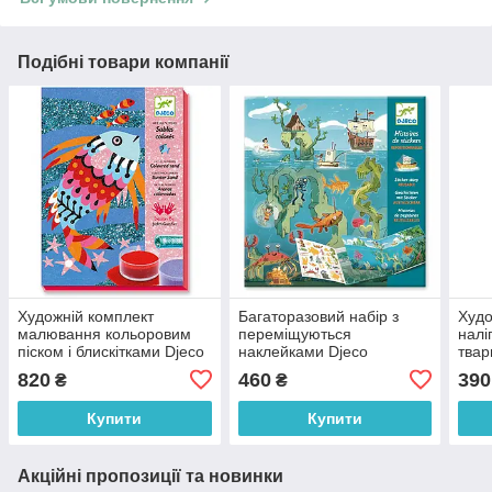
Подібні товари компанії
Художній комплект
Багаторазовий набір з
Худо
малювання кольоровим
переміщуються
налі
піском і блискітками Djeco
наклейками Djeco
твар
Райдужні рибки DJ08661
Пригоди в морі DJ08953
820
460
390
₴
₴
Купити
Купити
Акційні пропозиції та новинки