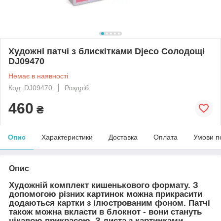
Художні патчі з блискітками Djeco Солодощі
DJ09470
Немає в наявності
Код: DJ09470
Роздріб
460
₴
Опис
Характеристики
Доставка
Оплата
Умови п
Опис
Художній комплект кишенькового формату. З
допомогою різних картинок можна прикрасити
додаються картки з ілюстрованим фоном. Патчі
також можна вкласти в блокнот - вони стануть
цікавою прикрасою. З листа з картинками