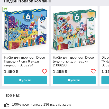
Подібні товари компанії
Набір для творчості Djeco
Набір для творчості Djeco
Djec
Підводний світ 6 видів
Будиночки для тварин
"Міфі
творчості DJ09294
DJ09293
DJ0
1 450
1 495
1 1
₴
₴
Купити
Купити
Про нас
100% позитивних з 136 відгуків за рік