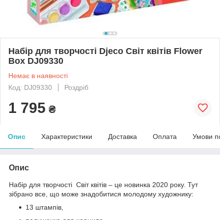
Набір для творчості Djeco Світ квітів Flower
Box DJ09330
Немає в наявності
Код: DJ09330
Роздріб
1 795
₴
Опис
Характеристики
Доставка
Оплата
Умови п
Опис
Набір для творчості Світ квітів – це новинка 2020 року. Тут
зібрано все, що може знадобитися молодому художнику:
13 штампів,