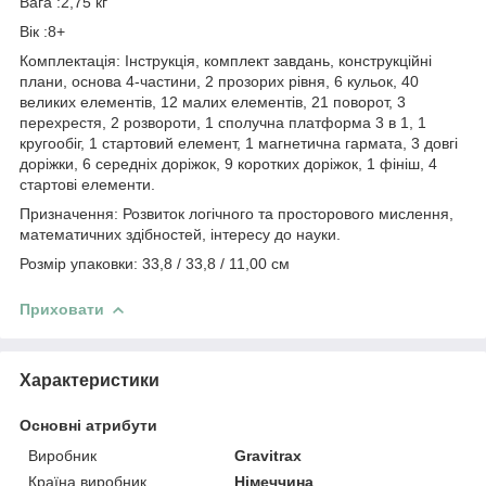
Вага :2,75 кг
Вік :8+
Комплектація: Інструкція, комплект завдань, конструкційні
плани, основа 4-частини, 2 прозорих рівня, 6 кульок, 40
великих елементів, 12 малих елементів, 21 поворот, 3
перехрестя, 2 розвороти, 1 сполучна платформа 3 в 1, 1
кругообіг, 1 стартовий елемент, 1 магнетична гармата, 3 довгі
доріжки, 6 середніх доріжок, 9 коротких доріжок, 1 фініш, 4
стартові елементи.
Призначення: Розвиток логічного та просторового мислення,
математичних здібностей, інтересу до науки.
Розмір упаковки: 33,8 / 33,8 / 11,00 см
Приховати
Характеристики
Основні атрибути
Виробник
Gravitrax
Країна виробник
Німеччина