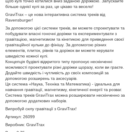
щоб кулі точно котилися вниз заданою доріжкою. Запускайте
більше однієї кулі за раз, це цікаво та весело!
GraviTrax – це нова інтерактивна система треків від
Ravensburger!
За допомогою цієї системи треків, ви можете спроектувати та
побудувати власні гоночні доріжки та експериментувати з
гравітацією, магнетизмом та кінетикою для приведення своєї
гравітаційної кульки до фінішу. За допомогою різних
елементів, плиток, рівнів та доріжок ви можете керувати
швидкістю кожної кулі.
Концепція будівлі відкритого типу пропонує нескінченні
можливості проектувати різні доріжки щоразу, коли ви граєте.
Додайте швидкість і чутливість до своїх композицій за
допомогою розширень та аксесуарів.
Ця система «Наука, Техніка та Математика) - ідеальна для
навчання гравітації, магнетизму, кінетичної енергії та розваг.
Система треків GraviTrax можна розширювати нескінченно за
допомогою додаткових наборів.
Випробуй силу гравітації з GraviTrax!
Артикул: 26099
Виробник: GraviTrax