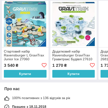
Стартовий набір
Додатковий набір
Дода
Ravensburger L GraviTrax
Ravensburger GraviTrax
Grav
Junior Ice 27060
Гравитракс Будівлі 27610
268
3 540
1 270
1 7
₴
₴
Купити
Купити
Про нас
100% позитивних з 136 відгуків за рік
Працює з 18.11.2018